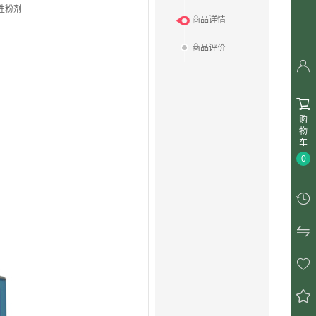
性粉剂
商品详情
商品评价


购
物
车
0



