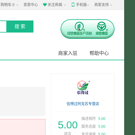
购物车
0
卖家中心
关注商城
手机版
商家支持


商家入驻
帮助中心
信得过阿克苏专营店
描述相符
5.00
5.00
服务态度
5.00
综合
发货速度
5.00