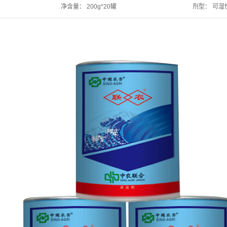
净含量：
200g*20罐
剂型：
可湿