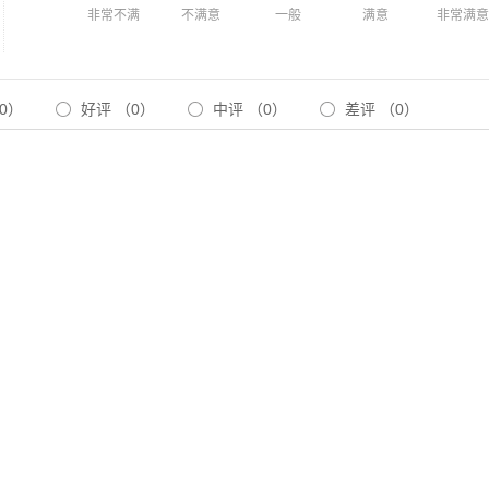
非常不满
不满意
一般
满意
非常满意
0）
好评
（0）
中评
（0）
差评
（0）
还没有任何评价哦