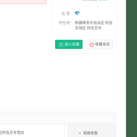
信 誉：
所在地：
新疆维吾尔自治区 阿克
苏地区 阿克苏市


进入店铺
收藏本店
过阿克苏专营店
规格参数