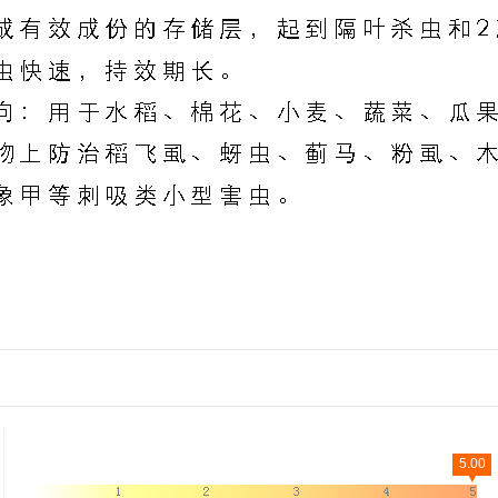
5.00
▼