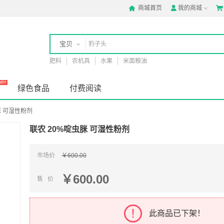
商城首页
我的商城



宝贝
肥料
农机具
水果
米面粮油
店铺
绿色食品
付费阅读
脒 可湿性粉剂
联农 20%啶虫脒 可湿性粉剂
市场价
￥600.00
￥600.00
售 价
此商品已下架！