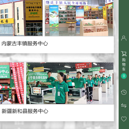


购
物
车
0


